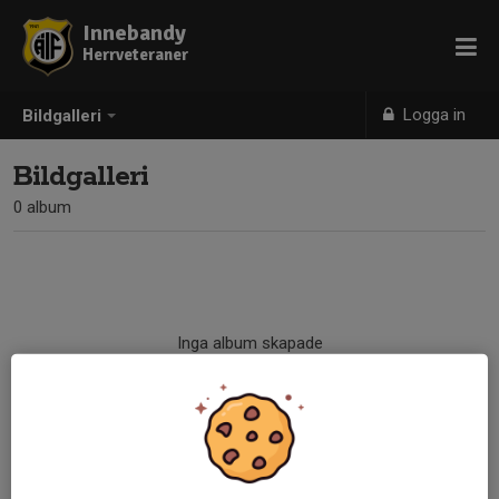
Innebandy
Herrveteraner
Logga in
Bildgalleri
Bildgalleri
0 album
Inga album skapade