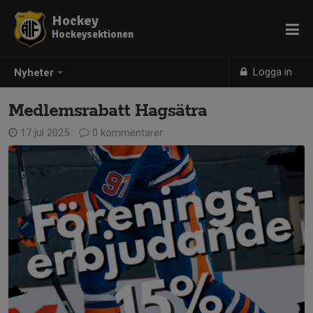
Hockey
Hockeysektionen
Logga in
Nyheter
Medlemsrabatt Hagsätra
17 jul 2025
0 kommentarer