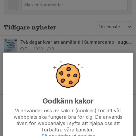
Tidigare nyheter
Två dagar kvar att anmäla till Summercamp i augusti, födda 2014-2018
7 jul, 10:30
0
Målvaktsdagar hos Hagsätra
18 maj, 17:09
0
Ändrade parkeringsregler vid Ishallen/Stavan
9 apr, 19:26
1
Godkänn kakor
Älta IF:s policy för sociala medier
19 mar, 12:42
0
Vi använder oss av kakor (cookies) för att vår
webbplats ska fungera bra för dig. De används
Sammanfattning årsmötet
även för webbanalys i syfte att hjälpa oss att
18 mar, 09:58
0
förbättra våra tjänster.
Så använder vi cookies