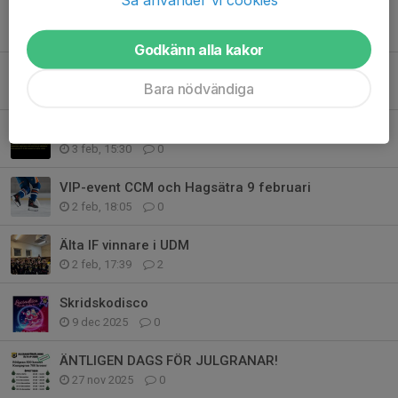
Hämta din utrustning innan helgen
4 mar, 16:57
0
Godkänn alla kakor
Sista anmälningsdag 2 mars till Eftersäsongscamp födda 2017-2009
Bara nödvändiga
13 feb, 15:45
0
Eftersäsong 2026, snart öppnar anmälan!
3 feb, 15:30
0
VIP-event CCM och Hagsätra 9 februari
2 feb, 18:05
0
Älta IF vinnare i UDM
2 feb, 17:39
2
Skridskodisco
9 dec 2025
0
ÄNTLIGEN DAGS FÖR JULGRANAR!
27 nov 2025
0