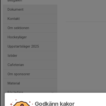
Bildgalleri
Dokument
Kontakt
Om sektionen
Hockeyläger
Uppstartsläger 2025
Istider
Cafeterian
Om sponsorer
Material
För ledare
Godkänn kakor