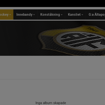
ockey
Innebandy
Konståkning
Kansliet
G:a Ältapo
Inga album skapade