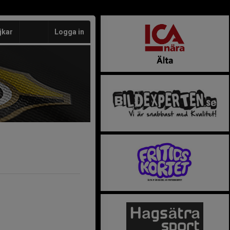
jkar
Logga in