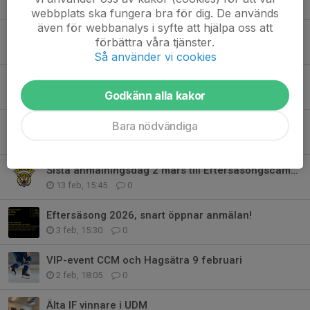
9 apr, 19:26
1
webbplats ska fungera bra för dig. De används
även för webbanalys i syfte att hjälpa oss att
Älta IF:s policy för sociala medier
förbättra våra tjänster.
19 mar, 12:42
0
Så använder vi cookies
Sammanfattning årsmötet
Godkänn alla kakor
18 mar, 09:58
0
Bara nödvändiga
Hämta din utrustning innan helgen
4 mar, 16:57
0
Sista anmälningsdag 2 mars till Eftersäsongscamp födda 2017-2009
13 feb, 15:45
0
Eftersäsong 2026, snart öppnar anmälan!
3 feb, 15:30
0
VIP-event CCM och Hagsätra 9 februari
2 feb, 18:05
0
Älta IF vinnare i UDM