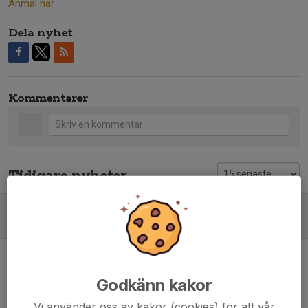
Anmäl här
Dela nyhet
Kommentarer
Tidigare nyheter
Två dagar kvar att anmäla till Summercamp i augusti, födda 2014-2018
7 jul, 10:30
0
Målvaktsdagar hos Hagsätra
18 maj, 17:09
0
Godkänn kakor
Ändrade parkeringsregler vid Ishallen/Stavan
Vi använder oss av kakor (cookies) för att vår