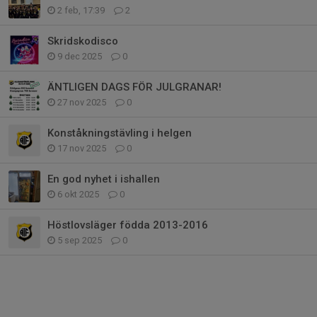
2 feb, 17:39
2
Skridskodisco
9 dec 2025
0
ÄNTLIGEN DAGS FÖR JULGRANAR!
27 nov 2025
0
Konståkningstävling i helgen
17 nov 2025
0
En god nyhet i ishallen
6 okt 2025
0
Höstlovsläger födda 2013-2016
5 sep 2025
0