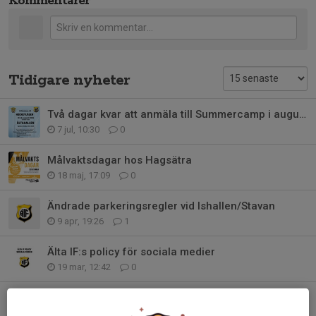
Kommentarer
Tidigare nyheter
Två dagar kvar att anmäla till Summercamp i augusti, födda 2014-2018
7 jul, 10:30
0
Målvaktsdagar hos Hagsätra
18 maj, 17:09
0
Ändrade parkeringsregler vid Ishallen/Stavan
9 apr, 19:26
1
Älta IF:s policy för sociala medier
19 mar, 12:42
0
Sammanfattning årsmötet
18 mar, 09:58
0