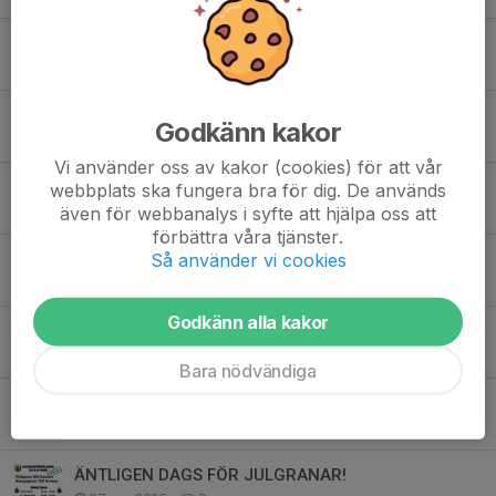
Hämta din utrustning innan helgen
4 mar, 16:57
0
Sista anmälningsdag 2 mars till Eftersäsongscamp födda 2017-2009
Godkänn kakor
13 feb, 15:45
0
Vi använder oss av kakor (cookies) för att vår
Eftersäsong 2026, snart öppnar anmälan!
webbplats ska fungera bra för dig. De används
även för webbanalys i syfte att hjälpa oss att
3 feb, 15:30
0
förbättra våra tjänster.
Så använder vi cookies
VIP-event CCM och Hagsätra 9 februari
2 feb, 18:05
0
Godkänn alla kakor
Älta IF vinnare i UDM
2 feb, 17:39
2
Bara nödvändiga
Skridskodisco
9 dec 2025
0
ÄNTLIGEN DAGS FÖR JULGRANAR!