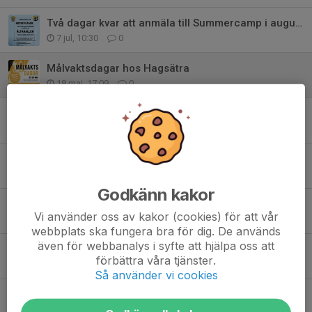
Två dagar kvar att anmäla till Summercamp i augusti, födda 2014-2018
7 jul, 10:30
0
Målvaktsdagar hos Hagsätra
18 maj, 17:09
0
Ändrade parkeringsregler vid Ishallen/Stavan
9 apr, 19:26
1
Älta IF:s policy för sociala medier
19 mar, 12:42
0
Godkänn kakor
Sammanfattning årsmötet
Vi använder oss av kakor (cookies) för att vår
18 mar, 09:58
0
webbplats ska fungera bra för dig. De används
även för webbanalys i syfte att hjälpa oss att
Hämta din utrustning innan helgen
förbättra våra tjänster.
4 mar, 16:57
0
Så använder vi cookies
Sista anmälningsdag 2 mars till Eftersäsongscamp födda 2017-2009
13 feb, 15:45
0