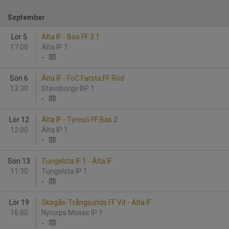
September
Lör 5
Älta IF - Boo FF 3 1
17:00
Älta IP 1
-
Sön 6
Älta IF - FoC Farsta FF Röd
13:30
Stavsborgs BP 1
-
Lör 12
Älta IF - Tyresö FF Bas 2
12:00
Älta IP 1
-
Sön 13
Tungelsta IF 1 - Älta IF
11:30
Tungelsta IP 1
-
Lör 19
Skogås-Trångsunds FF Vit - Älta IF
16:00
Nytorps Mosse IP 1
-