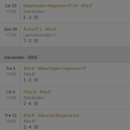
Lör 29
Mälarhöjden-Hägersten FF Vit - Älta IF
15:00
Sätrahallen
6
-
2
Sön 30
Årsta FF 2 - Älta IF
17:00
Liljeholmshallen 1
7
-
2
December - 2025
Fre 5
Älta IF - Mälarhöjden-Hägersten FF
19:00
Älta IP
1
-
2
Lör 6
Örby IS - Älta IF
15:00
Sätrahallen
2
-
6
Fre 12
Älta IF - Råsunda/Bergshamra
19:00
Älta IP
2
-
4