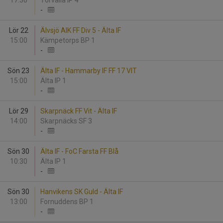
17:30
Torvalla IP 4
-
Lör 22
Älvsjö AIK FF Div 5 - Älta IF
15:00
Kämpetorps BP 1
-
Sön 23
Älta IF - Hammarby IF FF 17 VIT
15:00
Älta IP 1
-
Lör 29
Skarpnäck FF Vit - Älta IF
14:00
Skarpnäcks SF 3
-
Sön 30
Älta IF - FoC Farsta FF Blå
10:30
Älta IP 1
-
Sön 30
Hanvikens SK Guld - Älta IF
13:00
Fornuddens BP 1
-