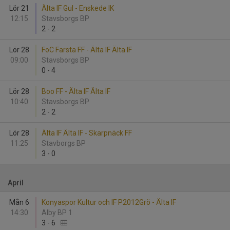
Lör 21
Älta IF Gul - Enskede IK
12:15
Stavsborgs BP
2
-
2
Lör 28
FoC Farsta FF - Älta IF Älta IF
09:00
Stavsborgs BP
0
-
4
Lör 28
Boo FF - Älta IF Älta IF
10:40
Stavsborgs BP
2
-
2
Lör 28
Älta IF Älta IF - Skarpnäck FF
11:25
Stavborgs BP
3
-
0
April
Mån 6
Konyaspor Kultur och IF P2012Grö - Älta IF
14:30
Alby BP 1
3
-
6