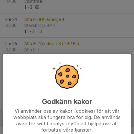
14:00
Visättra IP 1
1
-
3
Fre 24
Älta IF - IFK Haninge 4
20:00
Stavsborgs BP 1
11
-
3
Lör 25
Älta IF - Vendelsö IK U14P Blå
17:00
Älta IP 1
2
-
0
Sön 26
Järla IF FK Gul - Älta IF
11:00
Nacka IP 1 (hall)
4
-
2
Sön 26
Älta IF - Skarpnäck FF Svart
13:30
Älta IP 1
Godkänn kakor
5
-
0
Vi använder oss av kakor (cookies) för att vår
webbplats ska fungera bra för dig. De används
Maj
även för webbanalys i syfte att hjälpa oss att
förbättra våra tjänster.
Lör 2
Älta IF - Skogås-Trångsunds FF Vit