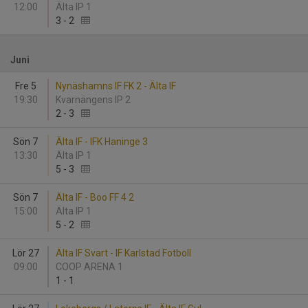
12:00
Älta IP 1
3
-
2
Juni
Fre 5
Nynäshamns IF FK 2 - Älta IF
19:30
Kvarnängens IP 2
2
-
3
Sön 7
Älta IF - IFK Haninge 3
13:30
Älta IP 1
5
-
3
Sön 7
Älta IF - Boo FF 4 2
15:00
Älta IP 1
5
-
2
Lör 27
Älta IF Svart - IF Karlstad Fotboll
09:00
COOP ARENA 1
1
-
1