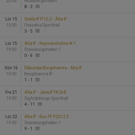
20:00
Rödabergshallen
8
-
3
Lör 15
Sickla IF P12-2 - Älta IF
15:00
Fisksätra Sporthall
3
-
5
Lör 15
Älta IF - Reymersholms IK 1
19:00
Stavsborgshallen 1
0
-
6
Sön 16
Råsunda/Bergshamra - Älta IF
10:00
Bergshamra IP
1
-
1
Fre 21
Älta IF - Järla IF FK Grå
19:00
Sigfridsborgs Sporthall
4
-
11
Lör 22
Älta IF - Boo FF P2012:3
19:00
Stavsborgshallen 1
9
-
1