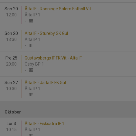
Sön 20
Älta IF - Rönninge Salem Fotboll Vit
12:00
Älta IP 1
-
Sön 20
Älta IF - Stureby SK Gul
13:30
Älta IP 1
-
Fre 25
Gustavsbergs IF FK Vit - Älta IF
20:00
Ösby BP 1
-
Sön 27
Älta IF - Järla IF FK Gul
10:30
Älta IP 1
-
Oktober
Lör 3
Älta IF - Fisksätra IF 1
10:15
Älta IP 1
-