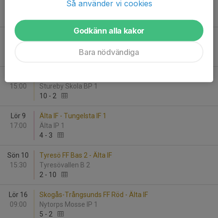
Så använder vi cookies
16:00
Älta IP 1
2
-
1
Godkänn alla kakor
Sön 3
Rönninge Salem Fotboll Vit - Älta IF
09:15
Berga IP 1
Bara nödvändiga
3
-
2
Sön 3
Stureby SK Gul - Älta IF
15:00
Stureby Skola BP 1
10
-
2
Lör 9
Älta IF - Tungelsta IF 1
17:00
Älta IP 1
4
-
3
Sön 10
Tyresö FF Bas 2 - Älta IF
15:30
Tyresövallen B 2
2
-
10
Lör 16
Skogås-Trångsunds FF Röd - Älta IF
09:00
Nytorps Mosse IP 1
5
-
2