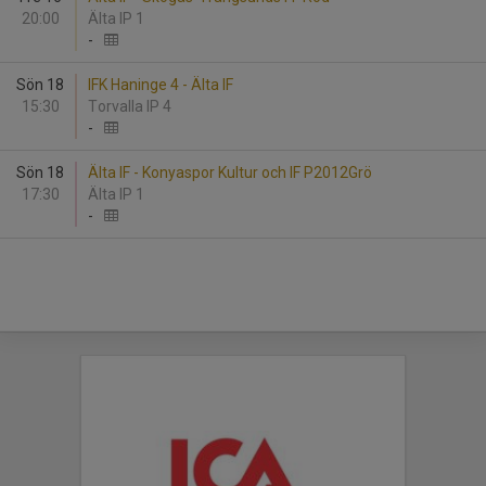
20:00
Älta IP 1
-
Sön 18
IFK Haninge 4 - Älta IF
15:30
Torvalla IP 4
-
Sön 18
Älta IF - Konyaspor Kultur och IF P2012Grö
17:30
Älta IP 1
-