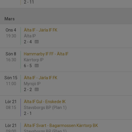
2
-
11
Mars
Ons 4
Älta IF - Järla IF FK
19:30
Älta IP
2
-
4
Sön 8
Hammarby IF FF - Älta IF
16:30
Kärrtorp IP
6
-
5
Sön 15
Älta IF - Järla IF FK
11:00
Myrsjö IP
2
-
2
Lör 21
Älta IF Gul - Enskede IK
08:15
Stavsborgs BP (Plan 1)
2
-
1
Lör 21
Älta IF Svart - Bagarmossen Kärrtorp BK
09:00
Stavsborgs BP (Plan 1)