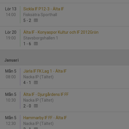
Lör 13
Sickla IF P12-3 - Älta IF
14:00
Fisksätra Sporthall
5
-
2
Lör 20
Älta IF - Konyaspor Kultur och IF 2012Grön
19:00
Stavsborgshallen 1
1
-
6
Januari
Mån 5
Järla IF FK Lag 1 - Älta IF
08:00
Nacka IP (Tältet)
4
-
1
Mån 5
Älta IF - Djurgårdens IF FF
10:30
Nacka IP (Tältet)
2
-
0
Mån 5
Hammarby IF FF - Älta IF
12:30
Nacka IP (Tältet)