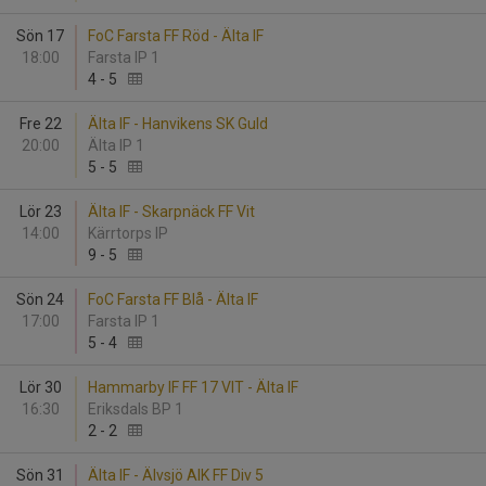
Sön 17
FoC Farsta FF Röd - Älta IF
18:00
Farsta IP 1
4
-
5
Fre 22
Älta IF - Hanvikens SK Guld
20:00
Älta IP 1
5
-
5
Lör 23
Älta IF - Skarpnäck FF Vit
14:00
Kärrtorps IP
9
-
5
Sön 24
FoC Farsta FF Blå - Älta IF
17:00
Farsta IP 1
5
-
4
Lör 30
Hammarby IF FF 17 VIT - Älta IF
16:30
Eriksdals BP 1
2
-
2
Sön 31
Älta IF - Älvsjö AIK FF Div 5