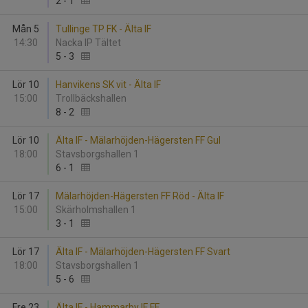
2
-
1
Mån 5
Tullinge TP FK - Älta IF
14:30
Nacka IP Tältet
5
-
3
Lör 10
Hanvikens SK vit - Älta IF
15:00
Trollbäckshallen
8
-
2
Lör 10
Älta IF - Mälarhöjden-Hägersten FF Gul
18:00
Stavsborgshallen 1
6
-
1
Lör 17
Mälarhöjden-Hägersten FF Röd - Älta IF
15:00
Skärholmshallen 1
3
-
1
Lör 17
Älta IF - Mälarhöjden-Hägersten FF Svart
18:00
Stavsborgshallen 1
5
-
6
Fre 23
Älta IF - Hammarby IF FF