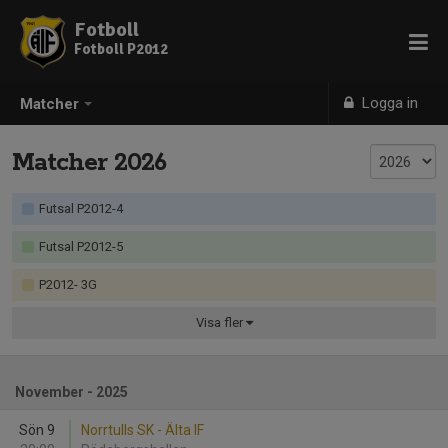
Fotboll
Fotboll P2012
Logga in
Matcher
Matcher 2026
Futsal P2012-4
Futsal P2012-5
P2012- 3G
Visa
fler
November - 2025
Sön 9
Norrtulls SK - Älta IF