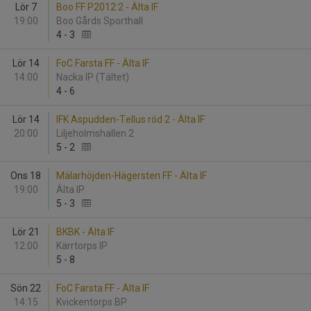
Lör 7
Boo FF P2012:2 - Älta IF
19:00
Boo Gårds Sporthall
4
-
3
Lör 14
FoC Farsta FF - Älta IF
14:00
Nacka IP (Tältet)
4
-
6
Lör 14
IFK Aspudden-Tellus röd 2 - Älta IF
20:00
Liljeholmshallen 2
5
-
2
Ons 18
Mälarhöjden-Hägersten FF - Älta IF
19:00
Älta IP
5
-
3
Lör 21
BKBK - Älta IF
12:00
Kärrtorps IP
5
-
8
Sön 22
FoC Farsta FF - Älta IF
14:15
Kvickentorps BP