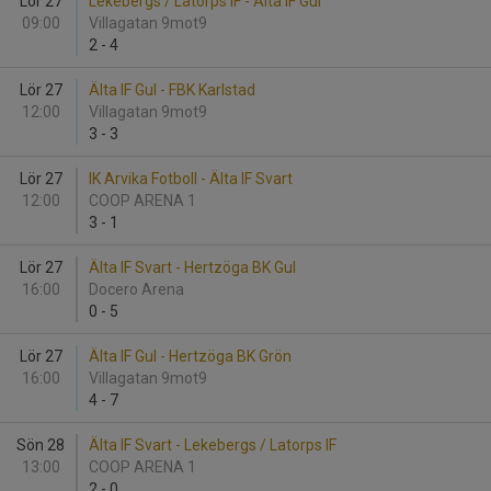
Lör 27
Lekebergs / Latorps IF - Älta IF Gul
09:00
Villagatan 9mot9
2
-
4
Lör 27
Älta IF Gul - FBK Karlstad
12:00
Villagatan 9mot9
3
-
3
Lör 27
IK Arvika Fotboll - Älta IF Svart
12:00
COOP ARENA 1
3
-
1
Lör 27
Älta IF Svart - Hertzöga BK Gul
16:00
Docero Arena
0
-
5
Lör 27
Älta IF Gul - Hertzöga BK Grön
16:00
Villagatan 9mot9
4
-
7
Sön 28
Älta IF Svart - Lekebergs / Latorps IF
13:00
COOP ARENA 1
2
-
0