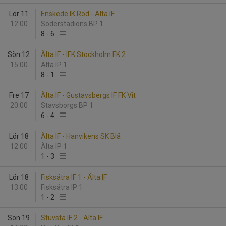
Lör 11
Enskede IK Röd - Älta IF
12:00
Söderstadions BP 1
8
-
6
Sön 12
Älta IF - IFK Stockholm FK 2
15:00
Älta IP 1
8
-
1
Fre 17
Älta IF - Gustavsbergs IF FK Vit
20:00
Stavsborgs BP 1
6
-
4
Lör 18
Älta IF - Hanvikens SK Blå
12:00
Älta IP 1
1
-
3
Lör 18
Fisksätra IF 1 - Älta IF
13:00
Fisksätra IP 1
1
-
2
Sön 19
Stuvsta IF 2 - Älta IF