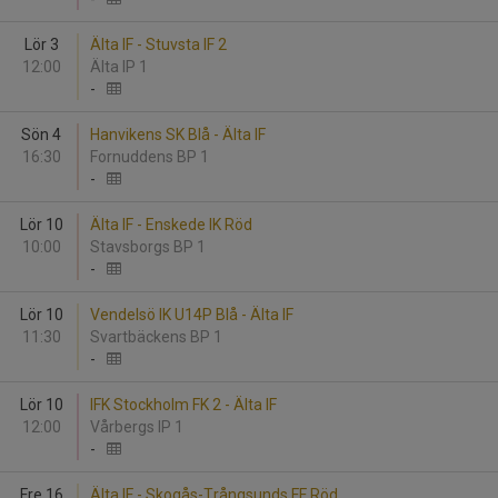
Lör 3
Älta IF - Stuvsta IF 2
12:00
Älta IP 1
-
Sön 4
Hanvikens SK Blå - Älta IF
16:30
Fornuddens BP 1
-
Lör 10
Älta IF - Enskede IK Röd
10:00
Stavsborgs BP 1
-
Lör 10
Vendelsö IK U14P Blå - Älta IF
11:30
Svartbäckens BP 1
-
Lör 10
IFK Stockholm FK 2 - Älta IF
12:00
Vårbergs IP 1
-
Fre 16
Älta IF - Skogås-Trångsunds FF Röd