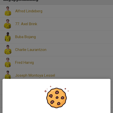
Alfred Lindeberg
77. Axel Brink
Buba Bojang
Charlie Laurantzon
Fred Harvig
Joseph Montoya Lessel
Max Jansson
Niilo Puhakka Rivera