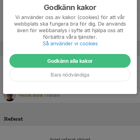
Simon Röger Dipaoli
Godkänn kakor
Vi använder oss av kakor (cookies) för att vår
Tiago da Silva F. Vieira
webbplats ska fungera bra för dig. De används
även för webbanalys i syfte att hjälpa oss att
Ville Lager
förbättra våra tjänster.
Så använder vi cookies
Ledare
Godkänn alla kakor
Anna Röger
Hjälptränare
Bara nödvändiga
Daniel Lager
Tränare
Henrik Brink
Tränare
Referat
Inget referat skrivet