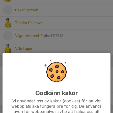
Oskar Rozycki
Teodor Paunovic
Vilgot Åstrand
, Fotboll P2013
Ville Lager
Ledare
Daniel Lager
Tränare
Henrik Brink
Tränare
Godkänn kakor
Jack Brandon-Cox
Tränare
Vi använder oss av kakor (cookies) för att vår
webbplats ska fungera bra för dig. De används
även för webbanalys i syfte att hjälpa oss att