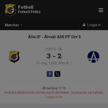
Fotboll
Fotboll P2012
Logga in
Matcher
Älta IF - Älvsjö AIK FF Div 5
P2012- 5B
3 - 2
31 maj, 12:00, Älta IP 1
Samling 11:15
Endast kallade kunde anmäla sig till aktiviteten. 16 personer var kallade.
Logga in här