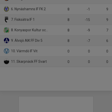
6. Nynäshamns IF FK 2
8
-1
9
7. Fisksätra IF 1
8
-15
9
8. Konyaspor Kultur och IF P2012Grö
8
-9
7
9. Älvsjö AIK FF Div 5
8
-7
6
10. Värmdö IF Vit
0
0
0
11. Skarpnäck FF Svart
0
0
0