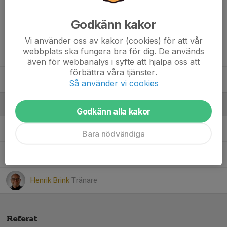
Niilo Puhakka Rivera
Godkänn kakor
Simon Röger Dipaoli
Vi använder oss av kakor (cookies) för att vår
webbplats ska fungera bra för dig. De används
Tiago da Silva F. Vieira
även för webbanalys i syfte att hjälpa oss att
förbättra våra tjänster.
Ville Lager
Så använder vi cookies
Ledare
Godkänn alla kakor
Anna Röger
Hjälptränare
Bara nödvändiga
Daniel Lager
Tränare
Henrik Brink
Tränare
Referat