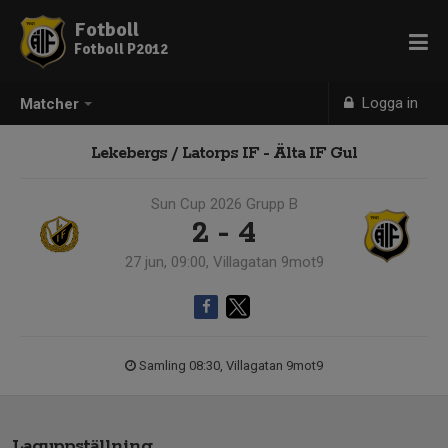
Fotboll
Fotboll P2012
Logga in
Matcher
Lekebergs / Latorps IF - Älta IF Gul
Sun Cup 2026 Grupp B
2 - 4
27 jun, 09:00, Villagatan 9mot9
Samling 08:30, Villagatan 9mot9
Laguppställning