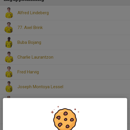
Alfred Lindeberg
77. Axel Brink
Buba Bojang
Charlie Laurantzon
Fred Harvig
Joseph Montoya Lessel
Ludvig Tigler
Max Jansson