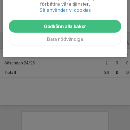
förbättra våra tjänster.
Ålder
10 år
Så använder vi cookies
Godkänn alla kakor
Bara nödvändiga
ALLA SERIER
ALLA ÅR
Säsongen 25/26
22
0
0
Säsongen 24/25
2
0
0
Totalt
24
0
0