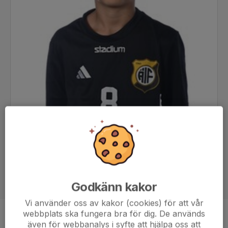
Godkänn kakor
Vi använder oss av kakor (cookies) för att vår
webbplats ska fungera bra för dig. De används
Position
-
även för webbanalys i syfte att hjälpa oss att