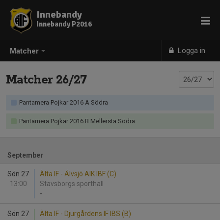
Innebandy
Innebandy P2016
Logga in
Matcher
Matcher 26/27
Pantamera Pojkar 2016 A Södra
Pantamera Pojkar 2016 B Mellersta Södra
September
Sön 27
Älta IF - Älvsjö AIK IBF (C)
13:00
Stavsborgs sporthall
-
Sön 27
Älta IF - Djurgårdens IF IBS (B)