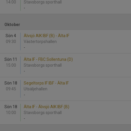
14:00
Stavsborgs sporthall
-
Oktober
Sön 4
Älvsjö AIK IBF (B) - Älta IF
09:30
Västertorpshallen
-
Sön 11
Älta IF - FBC Sollentuna (D)
15:00
Stavsborgs sporthall
-
Sön 18
Segeltorps IF IBF - Älta IF
09:45
Utsäljehallen
-
Sön 18
Älta IF - Älvsjö AIK IBF (B)
10:00
Stavsborgs sporthall
-