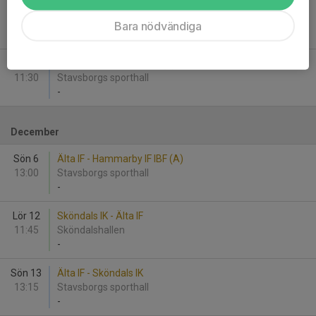
Lör 28
Norrtulls SK - Älta IF
14:15
S:t Erikshallen
Bara nödvändiga
-
Sön 29
Älta IF - FBC Sollentuna (B)
11:30
Stavsborgs sporthall
-
December
Sön 6
Älta IF - Hammarby IF IBF (A)
13:00
Stavsborgs sporthall
-
Lör 12
Sköndals IK - Älta IF
11:45
Sköndalshallen
-
Sön 13
Älta IF - Sköndals IK
13:15
Stavsborgs sporthall
-