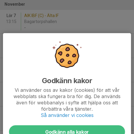
November
Lör 7
AIK IBF (C) - Älta IF
13:15
Bagartorpshallen
-
Sön 8
Älta IF - Värmdö IF (A)
13:30
Stavsborgs sporthall
-
Lör 14
Farsta IBK - Älta IF
10:00
Bandhagshallen
-
Godkänn kakor
Lör 21
Högalids IF (A) - Älta IF
Vi använder oss av kakor (cookies) för att vår
11:00
Liljeholmshallen 1
webbplats ska fungera bra för dig. De används
-
även för webbanalys i syfte att hjälpa oss att
förbättra våra tjänster.
Sön 22
AIK IBF - Älta IF
Så använder vi cookies
14:30
Ulriksdalshallen
-
Godkänn alla kakor