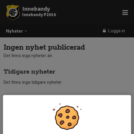
Innebandy
Innebandy P2016
Logga in
Nyheter
Ingen nyhet publicerad
Det finns inga nyheter än.
Tidigare nyheter
Det finns inga tidigare nyheter