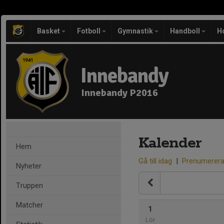
Basket
Fotboll
Gymnastik
Handboll
H
Innebandy
Innebandy P2016
Kalender
Hem
Gå till idag
|
Prenumerer
Nyheter
Truppen
Matcher
1
Lör