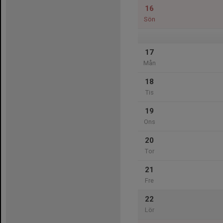
16
Sön
17
Mån
18
Tis
19
Ons
20
Tor
21
Fre
22
Lör