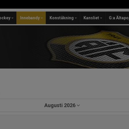
ockey
Innebandy
Konståkning
Kansliet
G:a Ältapo
a
Augusti 2026