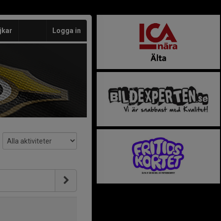
jkar
Logga in