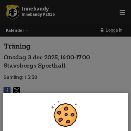
Innebandy
Innebandy P2016
Logga in
Kalender
Träning
Onsdag 3 dec 2025, 16:00-17:00
Stavsborgs Sporthall
Samling: 15:50