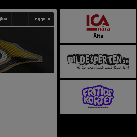
jkar
Logga in