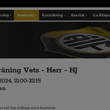
ockey
Innebandy
Konståkning
Kansliet
G:a Ältapo
äning Vets - Herr - HJ
024, 21:00-22:15
en
 vi vet hur många som kommer.