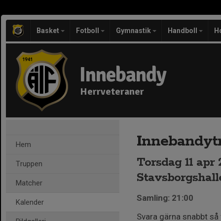
Basket
Fotboll
Gymnastik
Handboll
H
Innebandy
Herrveteraner
Innebandytr
Hem
Torsdag 11 apr 2
Truppen
Stavsborgshall
Matcher
Samling: 21:00
Kalender
Svara gärna snabbt så