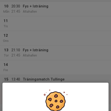
10
20:30
Fys + Isträning
21:45
Mån
Ältahallen
11
Tis
12
Ons
13
21:10
Fys + Isträning
21:45
Tor
Ältahallen
14
Fre
15
13:40
Träningsmatch Tullinge
15:40
Lör
Rikstens Arena
16
Sön
v.34