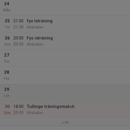
24
Mån
25
21:00
fys Isträning
21:50
Tis
Ältahallen
26
20:00
Fys isträning
20:45
Ons
Ältahallen
27
Tor
28
Fre
29
Lör
30
18:00
Tullinge träningsmatch
20:45
Sön
Ältahallen
v.36