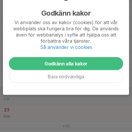
17
Godkänn kakor
Mån
Vi använder oss av kakor (cookies) för att vår
18
21:00
Fys + Isträning
webbplats ska fungera bra för dig. De används
21:50
Tis
Ältahallen
även för webbanalys i syfte att hjälpa oss att
19
20:00
Fys + Isträning
förbättra våra tjänster.
20:45
Så använder vi cookies
Ons
Ältahallen
20
Godkänn alla kakor
Tor
21
Bara nödvändiga
Fre
22
Lör
23
Sön
v.35