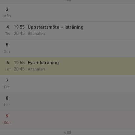
3
Mån
4
19:55
Uppstartsmöte + Isträning
20:45
Tis
Ältahallen
5
Ons
6
19:55
Fys + Isträning
20:45
Tor
Ältahallen
7
Fre
8
Lör
9
Sön
v.33