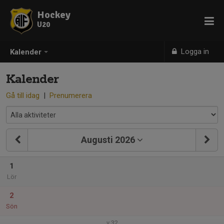
Hockey
U20
Logga in
Kalender
Kalender
Gå till idag
|
Prenumerera
Augusti 2026
1
Lör
2
Sön
v.32