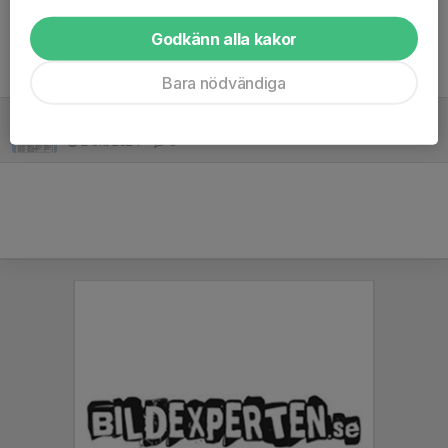
Godkänn alla kakor
Tidigare nyheter
Bara nödvändiga
Höstlovsläger FULLT!
2 okt 2024
0