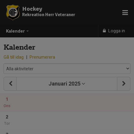
Hockey
Rekreation Herr Veteraner
Logga in
Kalender
Kalender
Gå till idag
|
Prenumerera
Januari 2025
1
Ons
2
Tor