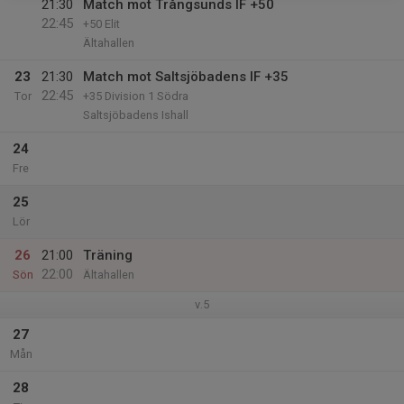
21:30
Match mot Trångsunds IF +50
22:45
+50 Elit
Ältahallen
23
21:30
Match mot Saltsjöbadens IF +35
22:45
Tor
+35 Division 1 Södra
Saltsjöbadens Ishall
24
Fre
25
Lör
26
21:00
Träning
22:00
Sön
Ältahallen
v.5
27
Mån
28