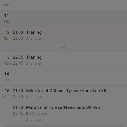
Fre
11
Lör
12
21:00
Träning
22:00
Sön
Ältahallen
v.3
13
22:05
Träning
22:45
Mån
Ältahallen
14
Tis
15
21:30
Sekretariet DM mot Tyresö/Hanviken 35
22:30
Ons
Ältahallen
21:30
Match mot Tyresö/Hanvikens SK +35
22:45
DM Veteraner
Ältahallen