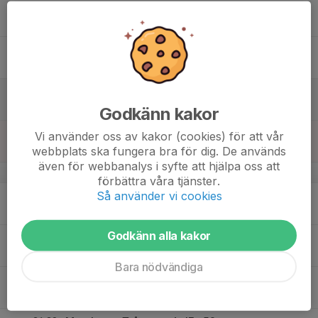
16
Tor
17
Fre
18
Lör
Godkänn kakor
19
21:00
Träning
Vi använder oss av kakor (cookies) för att vår
22:00
Sön
Ältahallen
webbplats ska fungera bra för dig. De används
även för webbanalys i syfte att hjälpa oss att
v.4
förbättra våra tjänster.
Så använder vi cookies
20
Mån
Godkänn alla kakor
21
Tis
Bara nödvändiga
22
21:30
Sekretariat +50 mot Trångsund
22:45
Ons
Ältahallen