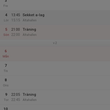
3
Fre
4
13:45
Sekket a-lag
15:15
Lör
Ältahallen
5
21:00
Träning
22:00
Sön
Ältahallen
v.2
6
Mån
7
Tis
8
Ons
9
22:05
Träning
22:45
Tor
Ältahallen
10