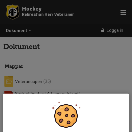
Hockey
Rekreation Herr Veteraner
Logga in
Dokument
Dokument
Mappar
Veterancupen
(35)
Spakerbåset vid A Lagsmatch.pdf
0,08 MB
| Båsfunktion A-lagsmatch