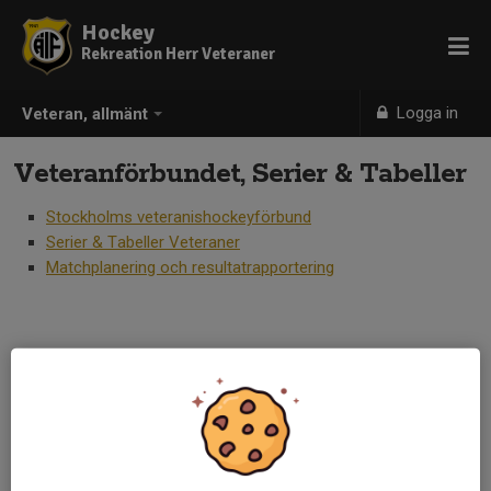
Hockey
Rekreation Herr Veteraner
Logga in
Veteran, allmänt
Veteranförbundet, Serier & Tabeller
Stockholms veteranishockeyförbund
Serier & Tabeller Veteraner
Matchplanering och resultatrapportering