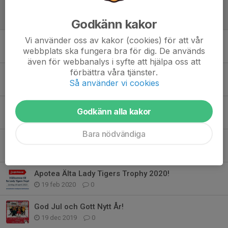
Apotea Trophy Älta Lady Tigers 2024 - söndag 14/4!
12 apr 2024
0
Godkänn kakor
Vi använder oss av kakor (cookies) för att vår
Apotea Trophy 2024 - Älta Lady Tigers!
webbplats ska fungera bra för dig. De används
22 jan 2024
0
även för webbanalys i syfte att hjälpa oss att
förbättra våra tjänster.
Nu kör vi igen!
Så använder vi cookies
12 aug 2021
0
Säsong 20/21
Godkänn alla kakor
18 maj 2021
0
Bara nödvändiga
Lady Tigers Säsong 19/20
24 mar 2020
0
Apotea Älta Lady Tigers Trophy 2020!
19 feb 2020
0
God Jul och Gott Nytt År!
19 dec 2019
0