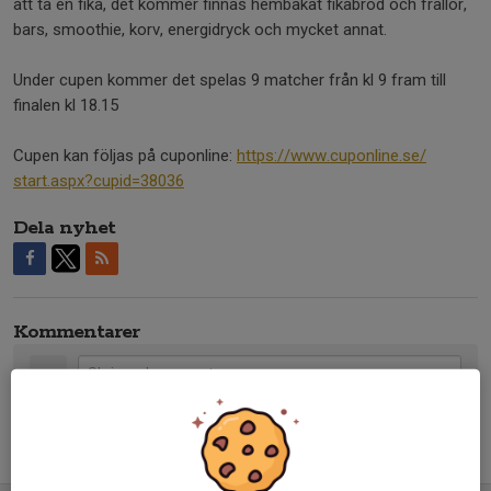
att ta en fika, det kommer finnas hembakat fikabröd och frallor,
bars, smoothie, korv, energidryck och mycket annat.
Under cupen kommer det spelas 9 matcher från kl 9 fram till
finalen kl 18.15
Cupen kan följas på cuponline:
https://www.cuponline.se/
start.aspx?cupid=38036
Dela nyhet
Kommentarer
Tidigare nyheter