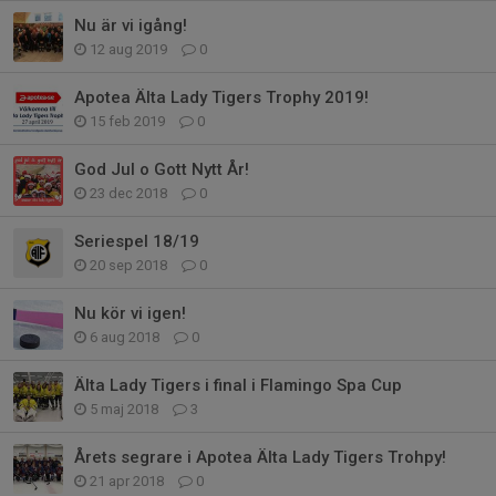
Nu är vi igång!
12 aug 2019
0
Apotea Älta Lady Tigers Trophy 2019!
15 feb 2019
0
God Jul o Gott Nytt År!
23 dec 2018
0
Seriespel 18/19
20 sep 2018
0
Nu kör vi igen!
6 aug 2018
0
Älta Lady Tigers i final i Flamingo Spa Cup
5 maj 2018
3
Årets segrare i Apotea Älta Lady Tigers Trohpy!
21 apr 2018
0