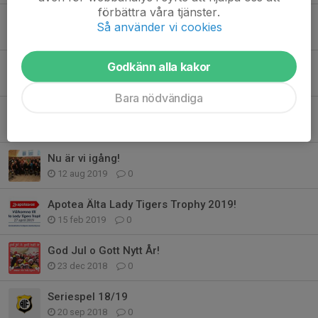
förbättra våra tjänster.
Lady Tigers Säsong 19/20
Så använder vi cookies
24 mar 2020
0
Godkänn alla kakor
Apotea Älta Lady Tigers Trophy 2020!
19 feb 2020
0
Bara nödvändiga
God Jul och Gott Nytt År!
19 dec 2019
0
Nu är vi igång!
12 aug 2019
0
Apotea Älta Lady Tigers Trophy 2019!
15 feb 2019
0
God Jul o Gott Nytt År!
23 dec 2018
0
Seriespel 18/19
20 sep 2018
0