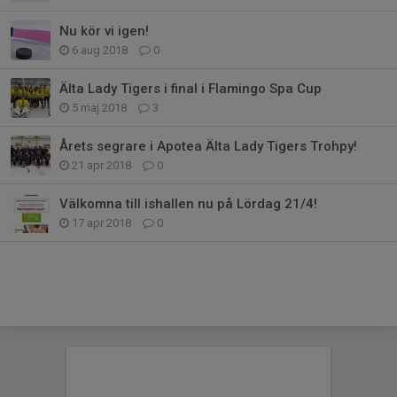
Nu kör vi igen!
6 aug 2018
0
Älta Lady Tigers i final i Flamingo Spa Cup
5 maj 2018
3
Årets segrare i Apotea Älta Lady Tigers Trohpy!
21 apr 2018
0
Välkomna till ishallen nu på Lördag 21/4!
17 apr 2018
0