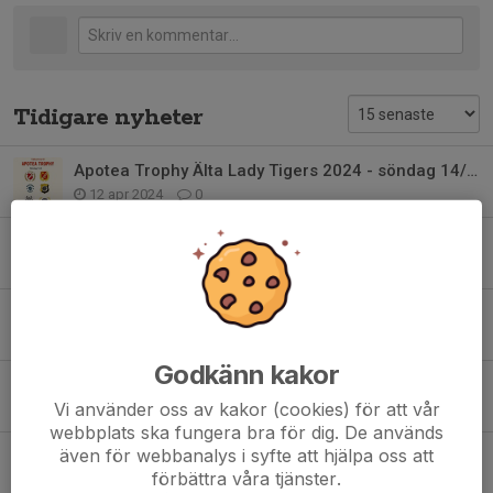
Tidigare nyheter
Apotea Trophy Älta Lady Tigers 2024 - söndag 14/4!
12 apr 2024
0
Apotea Trophy 2024 - Älta Lady Tigers!
22 jan 2024
0
Nu kör vi igen!
12 aug 2021
0
Godkänn kakor
Säsong 20/21
Vi använder oss av kakor (cookies) för att vår
18 maj 2021
0
webbplats ska fungera bra för dig. De används
även för webbanalys i syfte att hjälpa oss att
Lady Tigers Säsong 19/20
förbättra våra tjänster.
24 mar 2020
0