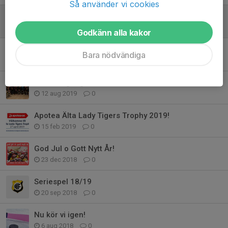
Så använder vi cookies
Apotea Älta Lady Tigers Trophy 2020!
19 feb 2020
0
Godkänn alla kakor
God Jul och Gott Nytt År!
Bara nödvändiga
19 dec 2019
0
Nu är vi igång!
12 aug 2019
0
Apotea Älta Lady Tigers Trophy 2019!
15 feb 2019
0
God Jul o Gott Nytt År!
23 dec 2018
0
Seriespel 18/19
20 sep 2018
0
Nu kör vi igen!
6 aug 2018
0