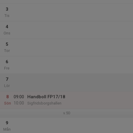
3
Tis
4
Ons
5
Tor
6
Fre
7
Lör
8
09:00
Handboll FP17/18
10:00
Sön
Sigfridsborgshallen
v.50
9
Mån