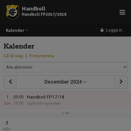
Handboll
Handboll FP2017/2018
Logga in
Kalender
Kalender
Gå till idag
|
Prenumerera
December 2024
1
09:00
Handboll FP17/18
10:00
Sön
Sigfridsborgshallen
v.49
2
Mån