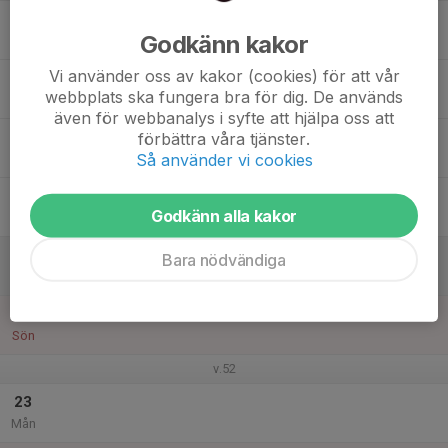
17
Godkänn kakor
Tis
Vi använder oss av kakor (cookies) för att vår
18
webbplats ska fungera bra för dig. De används
Ons
även för webbanalys i syfte att hjälpa oss att
19
förbättra våra tjänster.
Så använder vi cookies
Tor
20
Godkänn alla kakor
Fre
21
Bara nödvändiga
Lör
22
Sön
v.52
23
Mån