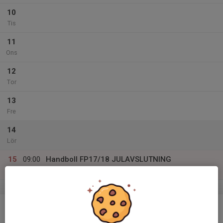
10
Tis
11
Ons
12
Tor
13
Fre
14
Lör
15
09:00
Handboll FP17/18 JULAVSLUTNING
10:00
Sön
Sigfridsborgshallen
v.51
16
Mån