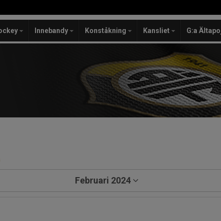
ockey
Innebandy
Konståkning
Kansliet
G:a Ältapo
a
Februari 2024