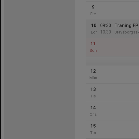
9
Fre
10
09:30
Träning F
10:30
Lör
Stavsborgssko
11
Sön
12
Mån
13
Tis
14
Ons
15
Tor