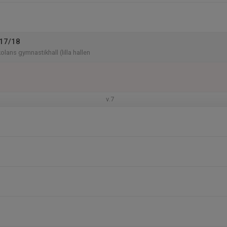
P17/18
lans gymnastikhall (lilla hallen
v.7