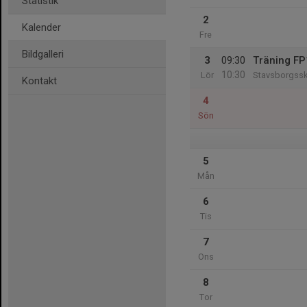
Statistik
2
Kalender
Fre
Bildgalleri
3
09:30
Träning F
10:30
Lör
Stavsborgssko
Kontakt
4
Sön
5
Mån
6
Tis
7
Ons
8
Tor