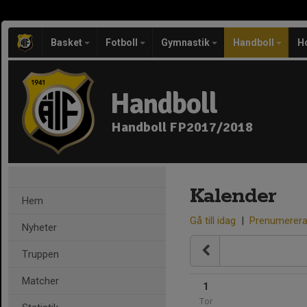
Basket
Fotboll
Gymnastik
Handboll
H
Handboll
Handboll FP2017/2018
Kalender
Hem
Gå till idag
|
Prenumerer
Nyheter
Truppen
Matcher
1
Tor