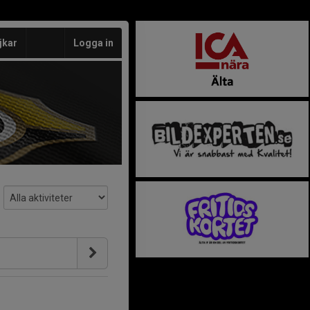
jkar
Logga in