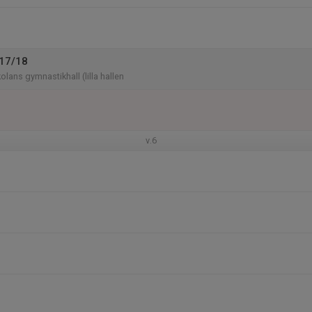
P17/18
lans gymnastikhall (lilla hallen
v.6