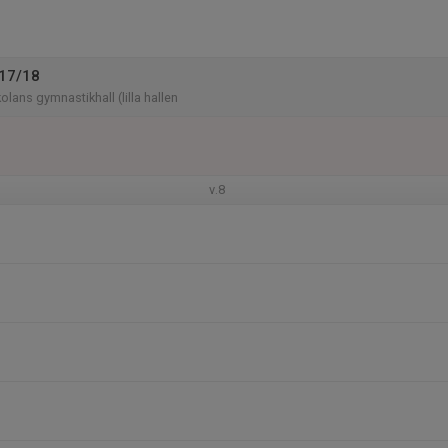
P17/18
lans gymnastikhall (lilla hallen
v.8