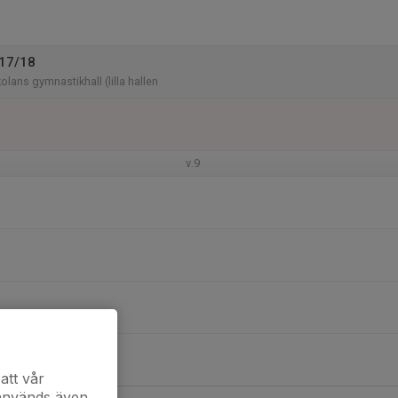
P17/18
lans gymnastikhall (lilla hallen
v.9
att vår
 används även