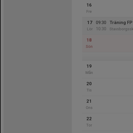
16
Fre
17
09:30
Träning F
10:30
Lör
Stavsborgssko
18
Sön
19
Mån
20
Tis
21
Ons
22
Tor