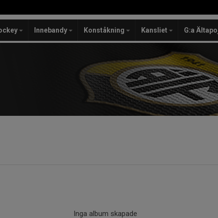
ockey
Innebandy
Konståkning
Kansliet
G:a Ältapo
Inga album skapade