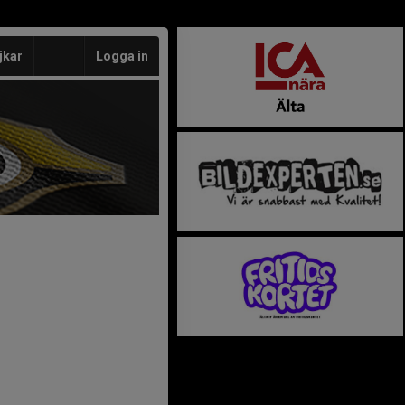
jkar
Logga in