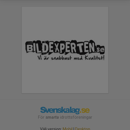
För
smarta
idrottsföreningar
Välj version:
Mobil
|
Desktop