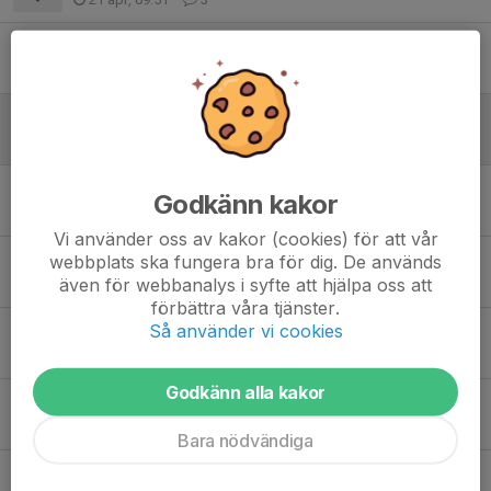
Gymnastik våren 2026
28 jan, 20:57
0
Tack för den här terminen
8 dec 2025
2
Specialkost - inför juluppvisningen
Godkänn kakor
1 dec 2025
0
Vi använder oss av kakor (cookies) för att vår
webbplats ska fungera bra för dig. De används
3 frivilliga till juluppvisningen
även för webbanalys i syfte att hjälpa oss att
27 nov 2025
7
förbättra våra tjänster.
Så använder vi cookies
Juluppvisning 6:e dec
3 nov 2025
0
Godkänn alla kakor
Uppehåll under höstlovet
27 okt 2025
0
Bara nödvändiga
Föräldrahjälp under träningar