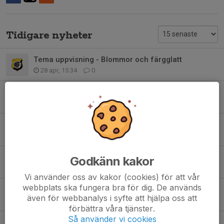
Tidigare nyheter
Tema uppvisning - Blommor och färgglatt
28 apr, 15:34
0
Hjälpföräldrar de sista 3 tillfällena
21 apr, 09:56
8
Uppvisning 10 maj - info och 2 föräldrar som kan hjälpa till
21 apr, 09:51
3
Gymnastik våren 2026
Godkänn kakor
28 jan, 20:57
0
Vi använder oss av kakor (cookies) för att vår
webbplats ska fungera bra för dig. De används
Tack för den här terminen
även för webbanalys i syfte att hjälpa oss att
8 dec 2025
2
förbättra våra tjänster.
Så använder vi cookies
Specialkost - inför juluppvisningen