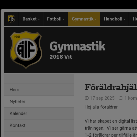
Basket
Fotboll
Gymnastik
Handboll
H
Gymnastik
2018 Vit
Föräldrahjä
Hem
17 sep 2025
1 kom
Nyheter
Hej alla föräldrar
Kalender
Vi har skapat en digital lis
Kontakt
träningen. Vi ser gärna att 
1-2 föräldrar per tillfälle 