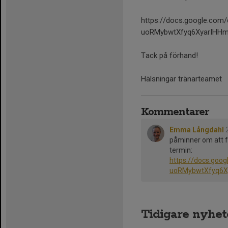
https://docs.google.co
uoRMybwtXfyq6XyarIHHmy
Tack på förhand!
Hälsningar tränarteamet
Kommentarer
Emma Långdahl
påminner om att fy
termin:
https://docs.goo
uoRMybwtXfyq6Xy
Tidigare nyhet