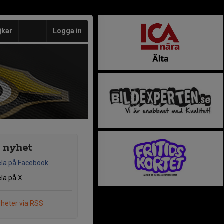
jkar
Logga in
 nyhet
la på Facebook
la på X
heter via RSS