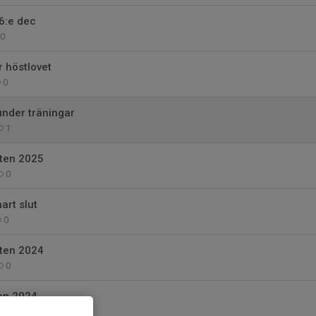
6:e dec
0
 höstlovet
0
under träningar
1
ten 2025
0
art slut
0
ten 2024
0
en 2024
0