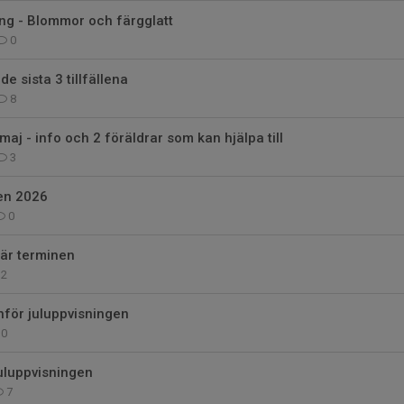
ng - Blommor och färgglatt
0
de sista 3 tillfällena
8
aj - info och 2 föräldrar som kan hjälpa till
3
en 2026
0
här terminen
2
inför juluppvisningen
0
l juluppvisningen
7