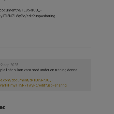
m/document/d/1L85RrUU_-
IlTl5N71WyPc/edit?usp=sharing
22 sep 2025
lla i när ni kan vara med under en träning denna
gle.com/document/d/1L85RrUU_-
arIHHmyIlTl5N71WyPc/edit?usp=sharing
er