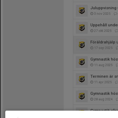
Juluppvisning 
3 nov 2025
Uppehåll under
27 okt 2025
Föräldrahjälp 
17 sep 2025
Gymnastik hös
11 aug 2025
Terminen är sn
11 apr 2025
Gymnastik hös
28 aug 2024
Gymnastik vår
23 jan 2024