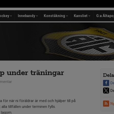
ockey
Innebandy
Konståkning
Kansliet
G:a Ältapo
lp under träningar
Dela
mentar
De
De
ta för när ni föräldrar är med och hjälper till på
Ny
alla tillfällen under terminen fylls.
är lagom.