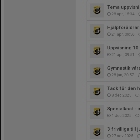
Tema uppvisni
28 apr, 15:34
Hjälpföräldrar 
21 apr, 09:56
Uppvisning 10 m
21 apr, 09:51
Gymnastik vår
28 jan, 20:57
Tack för den 
8 dec 2025
Specialkost - 
1 dec 2025
3 frivilliga til
27 nov 2025