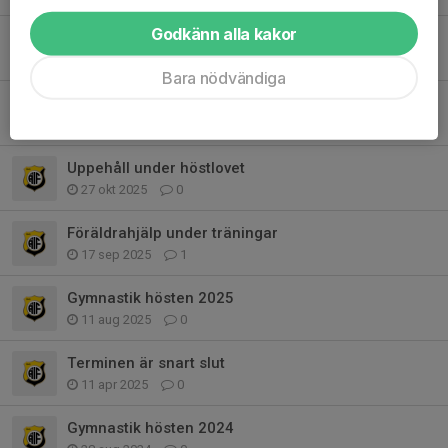
Godkänn alla kakor
3 frivilliga till juluppvisningen
27 nov 2025
7
Bara nödvändiga
Juluppvisning 6:e dec
3 nov 2025
0
Uppehåll under höstlovet
27 okt 2025
0
Föräldrahjälp under träningar
17 sep 2025
1
Gymnastik hösten 2025
11 aug 2025
0
Terminen är snart slut
11 apr 2025
0
Gymnastik hösten 2024