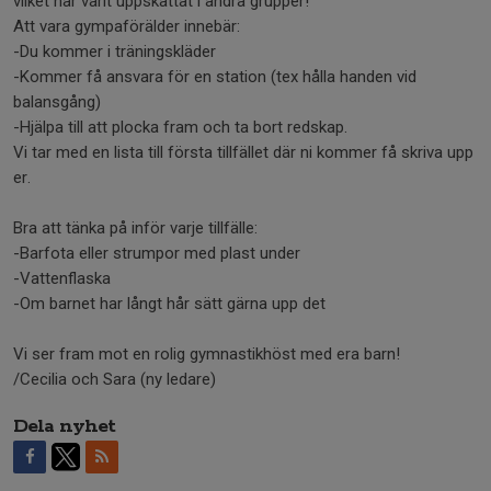
vilket har varit uppskattat i andra grupper!
Att vara gympaförälder innebär:
-Du kommer i träningskläder
-Kommer få ansvara för en station (tex hålla handen vid
balansgång)
-Hjälpa till att plocka fram och ta bort redskap.
Vi tar med en lista till första tillfället där ni kommer få skriva upp
er.
Bra att tänka på inför varje tillfälle:
-Barfota eller strumpor med plast under
-Vattenflaska
-Om barnet har långt hår sätt gärna upp det
Vi ser fram mot en rolig gymnastikhöst med era barn!
/Cecilia och Sara (ny ledare)
Dela nyhet