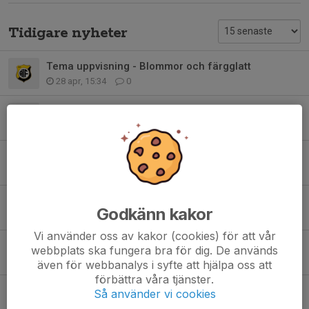
Tidigare nyheter
Tema uppvisning - Blommor och färgglatt
28 apr, 15:34
0
Hjälpföräldrar de sista 3 tillfällena
21 apr, 09:56
8
Uppvisning 10 maj - info och 2 föräldrar som kan hjälpa till
21 apr, 09:51
3
Gymnastik våren 2026
Godkänn kakor
28 jan, 20:57
0
Vi använder oss av kakor (cookies) för att vår
Tack för den här terminen
webbplats ska fungera bra för dig. De används
8 dec 2025
2
även för webbanalys i syfte att hjälpa oss att
förbättra våra tjänster.
Specialkost - inför juluppvisningen
Så använder vi cookies
1 dec 2025
0