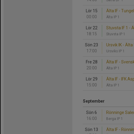
Sätra BP 1
Lör 15
Älta IF - Tungel
00:00
Älta IP 1
Lör 22
Stuvsta IF 1 - Ä
18:15
Stuvsta IP 1
Sön 23
Ursvik IK - Älta 
17:00
Ursviks IP 1
Fre 28
Älta IF - Sven
20:00
Älta IP 1
Lör 29
Älta IF - IFK A
15:00
Älta IP 1
September
Sön 6
Rönninge Salem 
16:00
Berga IP 1
Sön 13
Älta IF - Rönni