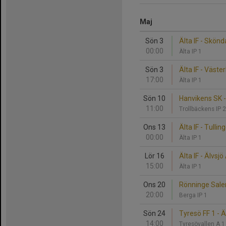
Maj
Sön 3
Älta IF - Skönda
00:00
Älta IP 1
Sön 3
Älta IF - Väste
17:00
Älta IP 1
Sön 10
Hanvikens SK - 
11:00
Trollbäckens IP 
Ons 13
Älta IF - Tulli
00:00
Älta IP 1
Lör 16
Älta IF - Älvsjö
15:00
Älta IP 1
Ons 20
Rönninge Salem 
20:00
Berga IP 1
Sön 24
Tyresö FF 1 - Äl
14:00
Tyresövallen A 