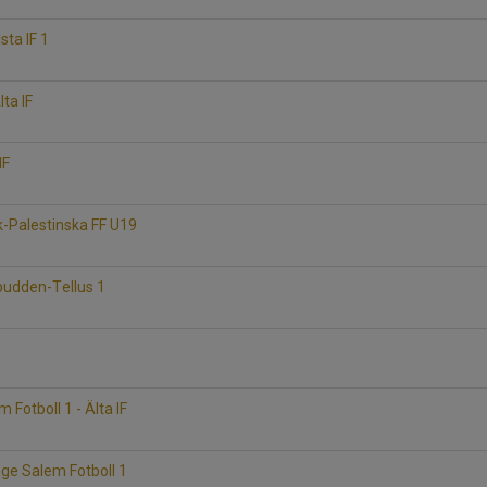
sta IF 1
lta IF
IF
sk-Palestinska FF U19
spudden-Tellus 1
Fotboll 1 - Älta IF
nge Salem Fotboll 1