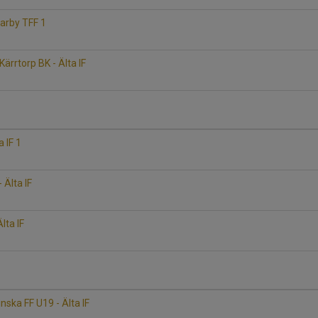
arby TFF 1
rrtorp BK - Älta IF
a IF 1
 Älta IF
lta IF
nska FF U19 - Älta IF