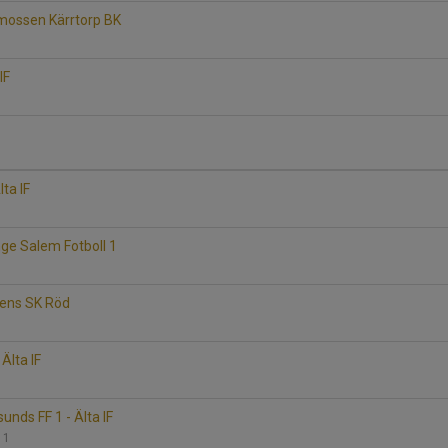
rmossen Kärrtorp BK
IF
lta IF
nge Salem Fotboll 1
ikens SK Röd
 Älta IF
nds FF 1 - Älta IF
P 1