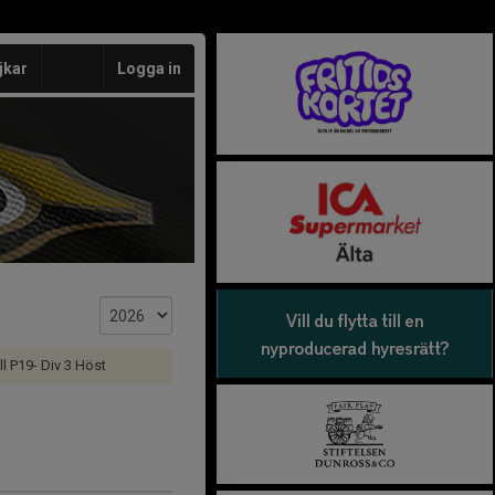
jkar
Logga in
ll P19- Div 3 Höst