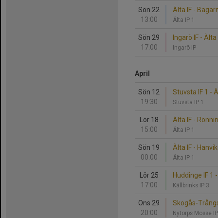
Sön 22
Älta IF - Baga
13:00
Älta IP 1
Sön 29
Ingarö IF - Älta 
17:00
Ingarö IP
April
Sön 12
Stuvsta IF 1 - Ä
19:30
Stuvsta IP 1
Lör 18
Älta IF - Rönni
15:00
Älta IP 1
Sön 19
Älta IF - Hanv
00:00
Älta IP 1
Lör 25
Huddinge IF 1 -
17:00
Källbrinks IP 3
Ons 29
Skogås-Trångsu
20:00
Nytorps Mosse I