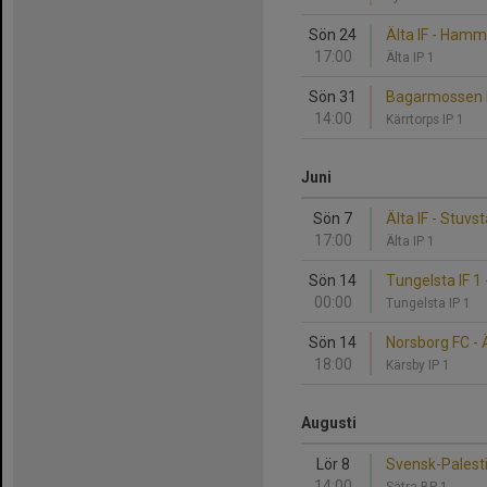
Sön 24
Älta IF - Hamm
17:00
Älta IP 1
Sön 31
Bagarmossen Kä
14:00
Kärrtorps IP 1
Juni
Sön 7
Älta IF - Stuvst
17:00
Älta IP 1
Sön 14
Tungelsta IF 1 -
00:00
Tungelsta IP 1
Sön 14
Norsborg FC - Ä
18:00
Kärsby IP 1
Augusti
Lör 8
Svensk-Palesti
14:00