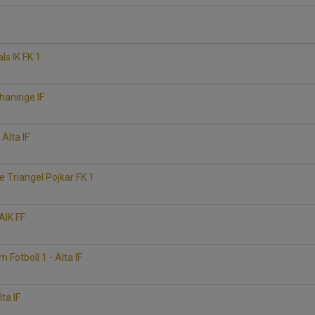
ls IK FK 1
rhaninge IF
Älta IF
2
nge Triangel Pojkar FK 1
 AIK FF
Fotboll 1 - Älta IF
ta IF
1