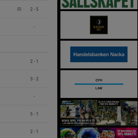
2
-
5
-
2
-
1
3
-
2
-
5
-
1
2
-
1