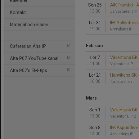
Kalender
Sön 25
AIK Framtid - Ä
13:00
Järvastadens IP
Kontakt
Lör 31
IFK Sollentuna
Material och kläder
19:00
Norrvikens IP
Februari
Cafeterian Älta IP
Lör 7
Vallentuna BK -
Älta P07 YouTube kanal
11:00
Vallentuna IP
Älta P07's EM-tips
Lör 21
Hanvikens SK - 
16:30
Tyresövallen
Mars
Sön 1
Vallentuna BK -
15:00
Vallentuna IP 2
Sön 8
IFK Aspudden-Te
14:00
Aspuddens IP 1