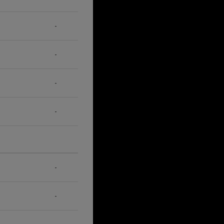
-
-
-
-
-
-