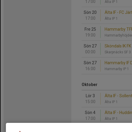
17:00
Älta IP 1
Sön 20
Älta IF - FC Jär
17:00
Älta IP 1
Fre 25
Hammarby TFF 1
19:00
Hammarbyhöjde
Sön 27
Sköndals IK FK 1
00:00
Skarpnäcks SF 3
Sön 27
Hammarby IF DF
16:00
Hammarby IP 1
Oktober
Lör 3
Älta IF - Solle
15:00
Älta IP 1
Sön 4
Älta IF - Huddi
17:00
Älta IP 1
Sön 11
Hanvikens SK R