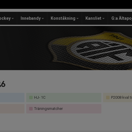
ockey
Innebandy
Konståkning
Kansliet
G:a Ältapo
26
HJ- 1C
P2008 kval ti
Träningsmatcher