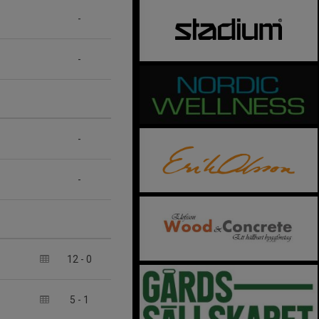
-
-
-
-
12
-
0
5
-
1