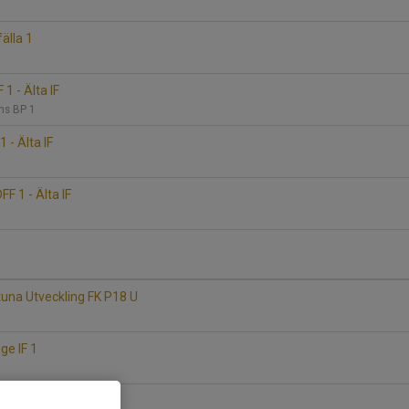
fälla 1
 - Älta IF
ns BP 1
 - Älta IF
F 1 - Älta IF
ntuna Utveckling FK P18 U
nge IF 1
öd - Älta IF