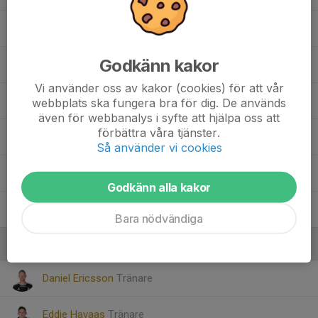
Harry W.
Godkänn kakor
Luka J.
Vi använder oss av kakor (cookies) för att vår
Martin N.
webbplats ska fungera bra för dig. De används
även för webbanalys i syfte att hjälpa oss att
förbättra våra tjänster.
Maurits M.
Så använder vi cookies
Pavlo N.
Godkänn alla kakor
18. Wilmer O.
Bara nödvändiga
Ledare
Daniel Ericsson
Tränare
Eddie Havaas
Tränare