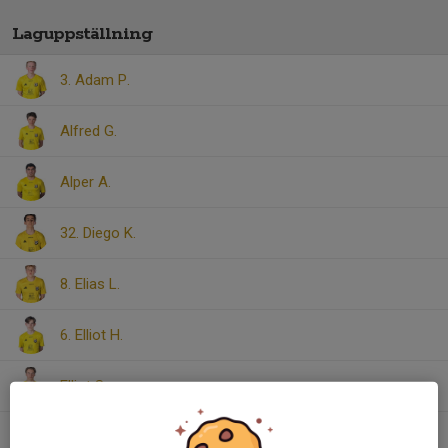
Laguppställning
3. Adam P.
Alfred G.
Alper A.
32. Diego K.
8. Elias L.
6. Elliot H.
Elliot S.
16. Emil A.