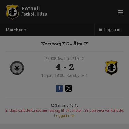
Fotboll
Fotboll HU19
Logga in
Matcher
Norsborg FC - Älta IF
P2008-kval till P19- C
4 - 2
14 jun, 18:00, Kärsby IP 1
Samling 16:45
Endast kallade kunde anmäla sig till aktiviteten. 33 personer var kallade.
Logga in här