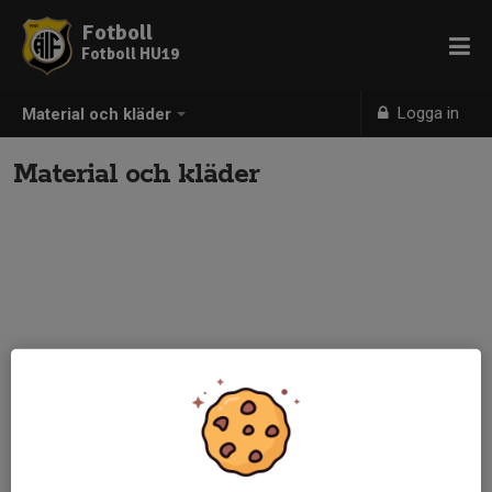
Fotboll
Fotboll HU19
Logga in
Material och kläder
Material och kläder