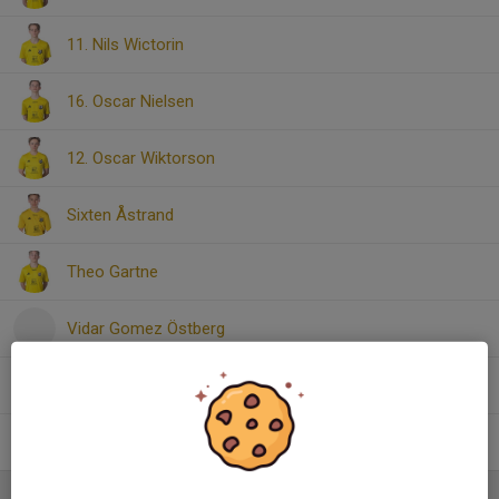
11. Nils Wictorin
16. Oscar Nielsen
12. Oscar Wiktorson
Sixten Åstrand
Theo Gartne
Vidar Gomez Östberg
36. Vilmer Sigsjö Vasiljevic
43. Vincent Svärdh
Ledare