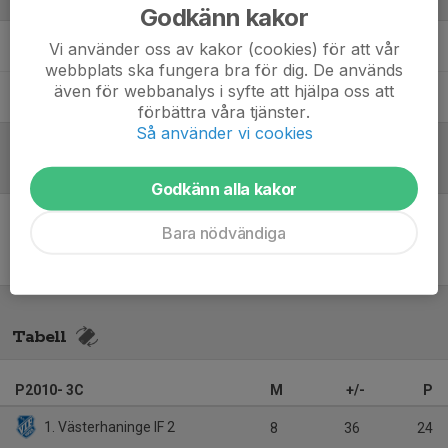
Godkänn kakor
Alexander Granat
Tränare
Vi använder oss av kakor (cookies) för att vår
webbplats ska fungera bra för dig. De används
även för webbanalys i syfte att hjälpa oss att
Mats Munkhammar
Ass. tränare
förbättra våra tjänster.
Så använder vi cookies
Referat
Godkänn alla kakor
Bara nödvändiga
Inget referat skrivet
Tabell
P2010- 3C
M
+/-
P
1. Västerhaninge IF 2
8
36
24