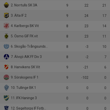
2. Norrtulls SK 3A
9
22
21
3. Älta IF 2
9
24
17
4. Karlbergs BK Vit
8
23
14
5. Ösmo GIF FK vit
8
23
11
6. Skogås-Trångsunds FF Blå
8
-3
10
7. Älvsjö AIK FF Div 3
8
-2
7
8. Hanvikens SK Vit
9
-21
6
9. Sörskogens IF 1
9
-102
0
10. Tullinge BK 1
0
0
0
11. IFK Haninge 3
0
0
0
12. Segeltorps IF Fotboll Vit
0
0
0