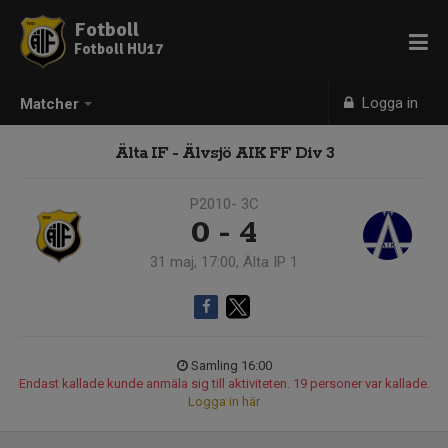
Fotboll
Fotboll HU17
Logga in
Matcher
Älta IF - Älvsjö AIK FF Div 3
P2010- 3C
0 - 4
31 maj, 17:00, Älta IP 1
Samling 16:00
Endast kallade kunde anmäla sig till aktiviteten. 19 personer var kallade.
Logga in här