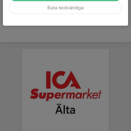
Ålder
16 år
Bara nödvändiga