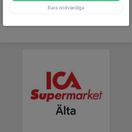
Ålder
15 år
Bara nödvändiga