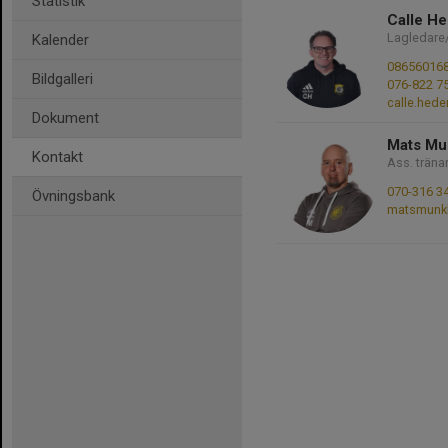
Statistik
Calle H
Lagledare
Kalender
08656016
Bildgalleri
076-822 7
calle.hed
Dokument
Mats M
Kontakt
Ass. träna
070-316 3
Övningsbank
matsmunk