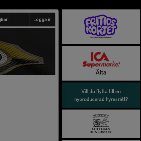
jkar
Logga in