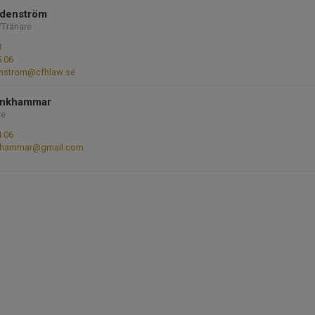
edenström
/Tränare
8
5 06
enstrom@cfhlaw.se
unkhammar
re
4 06
hammar@gmail.com