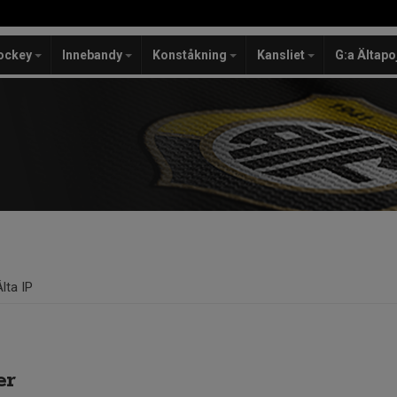
ockey
Innebandy
Konståkning
Kansliet
G:a Ältapo
Älta IP
er