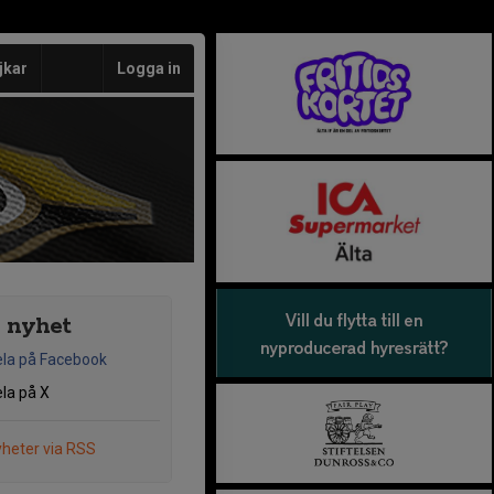
jkar
Logga in
 nyhet
la på Facebook
la på X
heter via RSS