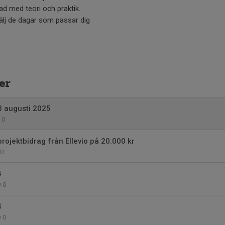
ad med teori och praktik.
 välj de dagar som passar dig
er
 augusti 2025
0
projektbidrag från Ellevio på 20.000 kr
0
4
0
4
0