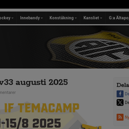
ockey
Innebandy
Konståkning
Kansliet
G:a Ältapo
33 augusti 2025
Dela
entarer
De
De
Ny