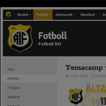
Basket
Fotboll
Gymnastik
Handboll
H
Fotboll
Fotboll DU
Temacamp v
Hem
25 jun 2025
0 komm
Nyheter
Truppen
Matcher