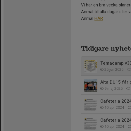
Vi har en bra vecka planer
Anmäl till alla dagar eller
Anmäl
HÄR
Tidigare nyhet
Temacamp v33
25 jun 2025
Älta DU15 får 
9 maj 2025
Cafeteria 202
10 apr 2024
Cafeteria 202
10 apr 2024