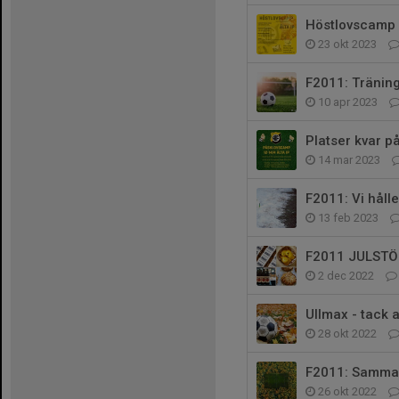
Höstlovscamp 
23 okt 2023
F2011: Tränin
10 apr 2023
Platser kvar p
14 mar 2023
F2011: Vi håll
13 feb 2023
F2011 JULSTÖ
2 dec 2022
Ullmax - tack 
28 okt 2022
F2011: Samma 
26 okt 2022