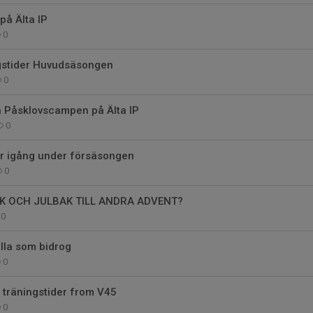
på Älta IP
0
gstider Huvudsäsongen
0
å Påsklovscampen på Älta IP
0
er igång under försäsongen
0
K OCH JULBAK TILL ANDRA ADVENT?
0
alla som bidrog
0
träningstider from V45
0