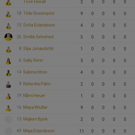
Tove Ekwall
2
0
0
0
0
18
Tilde Rosenqvist
9
0
0
0
0
15
Sofia Erlandsson
4
0
0
0
0
26
Smilla Selvehed
5
0
0
0
0
8
Silja Jonasdottir
1
0
0
0
0
6
Sally Rönn
3
0
0
0
0
14
Sabina Idriss
4
0
0
0
0
9
Rebecka Palm
2
0
0
0
0
19
Nåmi Heuer
1
0
0
0
0
16
Maya Khullar
9
0
0
0
0
13
Majken Björk
2
0
0
0
0
49
Maja Erlandsson
11
0
0
0
0