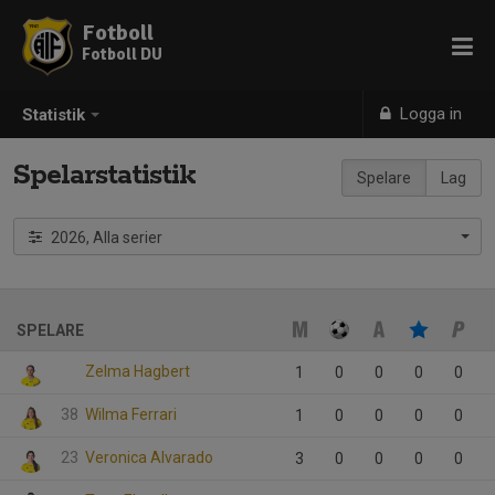
Fotboll
Fotboll DU
Logga in
Statistik
Spelarstatistik
Spelare
Lag
2026, Alla serier
SPELARE
Zelma Hagbert
1
0
0
0
0
38
Wilma Ferrari
1
0
0
0
0
23
Veronica Alvarado
3
0
0
0
0