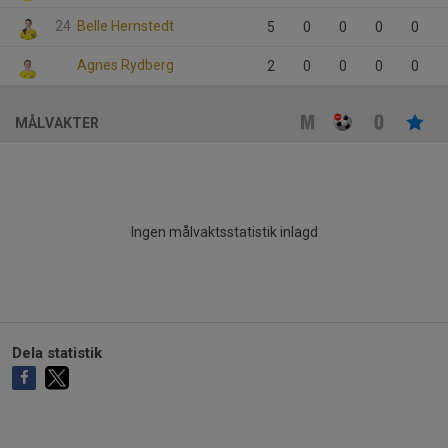
24
Belle Hernstedt
5
0
0
0
0
Agnes Rydberg
2
0
0
0
0
MÅLVAKTER
Ingen målvaktsstatistik inlagd
Dela statistik