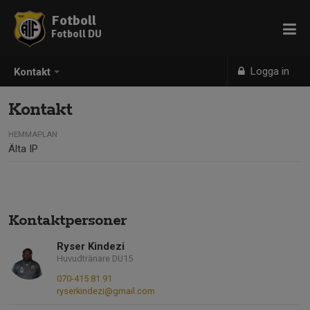
Fotboll
Fotboll DU
Logga in
Kontakt
Kontakt
HEMMAPLAN
Älta IP
Kontaktpersoner
Ryser Kindezi
Huvudtränare DU15
070-415 81 91
ryserkindezi@gmail.com