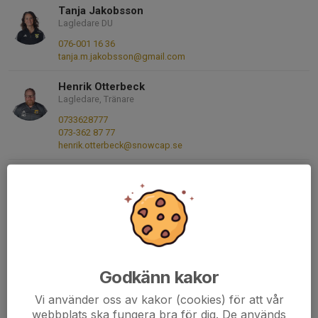
Tanja Jakobsson
Lagledare DU
076-001 16 36
tanja.m.jakobsson@gmail.com
Henrik Otterbeck
Lagledare, Tränare
0733628777
073-362 87 77
henrik.otterbeck@snowcap.se
Birhan Akdag
Tränare
Mobil visas bara för inloggade
E-post visas bara för inloggade
Mattias Rönn
tränare
Godkänn kakor
Mobil visas bara för inloggade
mattias@webbernauts.com
Vi använder oss av kakor (cookies) för att vår
webbplats ska fungera bra för dig. De används