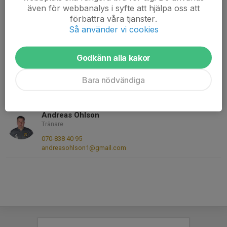
Fredrik Westöö
även för webbanalys i syfte att hjälpa oss att
Tränare DU
förbättra våra tjänster.
Så använder vi cookies
070-432 63 99
E-post visas bara för inloggade
Godkänn alla kakor
Yeliz Akdag
Tränare
Bara nödvändiga
070-240 04 60
yellosu@gmail.com
Andreas Ohlson
Tränare
070-838 40 95
andreasohlson1@gmail.com