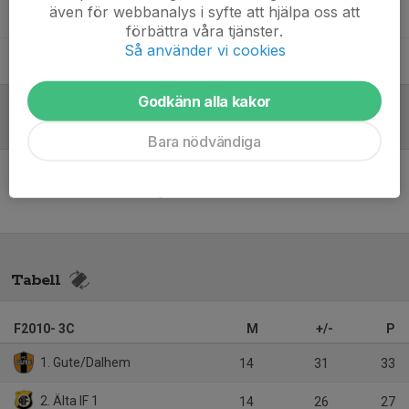
även för webbanalys i syfte att hjälpa oss att
Carl-Johan Palm
Tränare
förbättra våra tjänster.
Så använder vi cookies
Henrik Otterbeck
Lagledare, Tränare
Godkänn alla kakor
Referat
Bara nödvändiga
Inget referat skrivet
Tabell
F2010- 3C
M
+/-
P
1. Gute/Dalhem
14
31
33
2. Älta IF 1
14
26
27