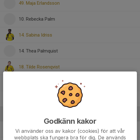
49. Maja Erlandsson
10. Rebecka Palm
14. Sabina Idriss
14. Thea Palmquist
18. Tilde Rosenqvist
23. Veronica Alvarado
38. Wilma Ferrari
Ledare
Godkänn kakor
Birhan Akdag
Tränare
Vi använder oss av kakor (cookies) för att vår
webbplats ska fungera bra för dig. De används