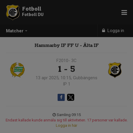
Fotboll
Fotboll DU
Logga in
Matcher
Hammarby IF FF U - Älta IF
F2010- 3C
1 - 5
13 apr 2025, 10:15, Gubbängens
IP 1
Samling 09:15
Endast kallade kunde anmäla sig till aktiviteten. 17 personer var kallade.
Logga in här