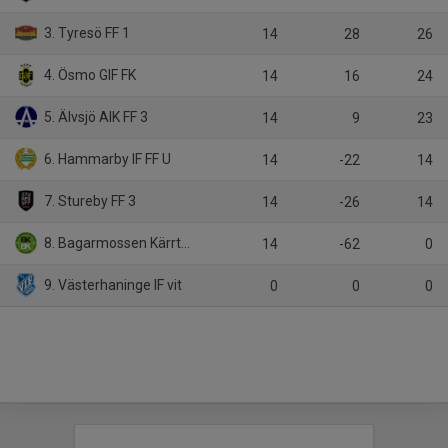
3. Tyresö FF 1
14
28
26
4. Ösmo GIF FK
14
16
24
5. Älvsjö AIK FF 3
14
9
23
6. Hammarby IF FF U
14
-22
14
7. Stureby FF 3
14
-26
14
8. Bagarmossen Kärrtorp BK
14
-62
0
9. Västerhaninge IF vit
0
0
0