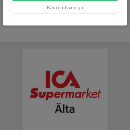
Ålder
46 år
Bara nödvändiga