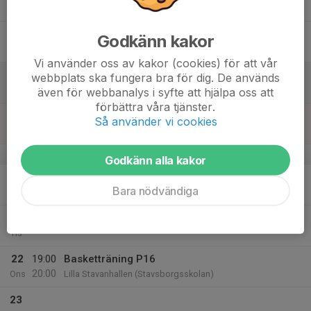
Tor
17
Godkänn kakor
Fre
Vi använder oss av kakor (cookies) för att vår
18
webbplats ska fungera bra för dig. De används
Lör
även för webbanalys i syfte att hjälpa oss att
förbättra våra tjänster.
19
17:00
Basketträning P16
Så använder vi cookies
18:00
Sön
Lilla Stavanhallen (Stavsborgsskolan)
v.43
Godkänn alla kakor
20
Bara nödvändiga
Mån
21
Tis
22
19:00
Basketträning P16
20:00
Ons
Lilla Stavanhallen (Stavsborgsskolan)
23