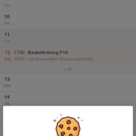
Tor
10
Fre
11
Lör
12
17:00
Basketträning P16
18:00
Sön
Lilla Stavanhallen (Stavsborgsskolan)
v.42
13
Mån
14
Tis
15
19:00
Basketträning P16
20:00
Ons
Lilla Stavanhallen (Stavsborgsskolan)
16