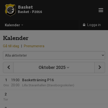
Basket
Basket - P2016
Logga in
Kalender
Kalender
Gå till idag
|
Prenumerera
Oktober 2025
1
19:00
Basketträning P16
20:00
Ons
Lilla Stavanhallen (Stavsborgsskolan)
2
Tor