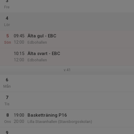
3
Fre
4
Lör
5
09:45
Älta gul - EBC
12:00
Sön
Edbohallen
10:15
Älta svart - EBC
12:00
Edbohallen
v.41
6
Mån
7
Tis
8
19:00
Basketträning P16
20:00
Ons
Lilla Stavanhallen (Stavsborgsskolan)
9