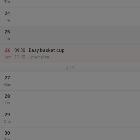
Tor
24
Fre
25
Lör
26
09:30
Easy basket cup
11:30
Sön
Edbohallen
v.44
27
Mån
28
Tis
29
Ons
30
Tor