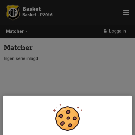
Basket
Basket - P2016
Logga in
Matcher
Matcher
Ingen serie inlagd