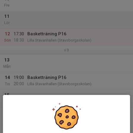
Fre
11
Lör
12
17:30
Basketträning P16
18:30
Sön
Lilla Stavanhallen (Stavsborgsskolan)
v.3
13
Mån
14
19:00
Basketträning P16
20:00
Tis
Lilla Stavanhallen (Stavsborgsskolan)
15
Ons
16
Tor
17