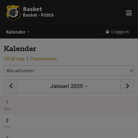
Basket
Basket - P2016
Logga in
Kalender
Kalender
Gå till idag
|
Prenumerera
Januari 2025
1
Ons
2
Tor