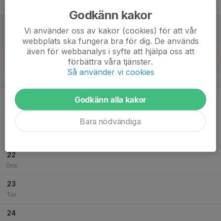
Fre
Godkänn kakor
18
15:00
Easy basket - matcher
Vi använder oss av kakor (cookies) för att vår
16:00
Lör
Stuvstahallen
webbplats ska fungera bra för dig. De används
även för webbanalys i syfte att hjälpa oss att
19
17:30
Basketträning P16
förbättra våra tjänster.
18:30
Sön
Lilla Stavanhallen (Stavsborgsskolan)
Så använder vi cookies
v.4
20
Godkänn alla kakor
Mån
Bara nödvändiga
21
19:00
Basketträning P16
20:00
Tis
Lilla Stavanhallen (Stavsborgsskolan)
22
Ons
23
Tor
24