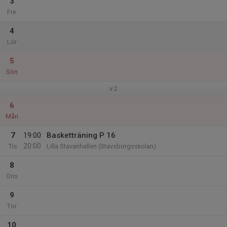
3
Fre
4
Lör
5
Sön
v.2
6
Mån
7
19:00
Basketträning P 16
20:00
Tis
Lilla Stavanhallen (Stavsborgsskolan)
8
Ons
9
Tor
10