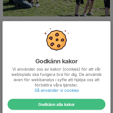
I sol och lagom värme sprang cirka 300 löpare de olika
klasserna i årets upplaga av Ältasjön Runt. Älta Skid&Motion
meddelar att ett rekordstort antal löpare ställde upp med
stor entusiasm och glädje.
Resultat
Godkänn kakor
Knattar flickor 825 m
Vi använder oss av kakor (cookies) för att vår
Knattar pojkar 825 m
webbplats ska fungera bra för dig. De används
Flickor 2,8 km
även för webbanalys i syfte att hjälpa oss att
Pojkar 2,8 km
förbättra våra tjänster.
Kvinnor 7 km
Så använder vi cookies
Män 7 km
Kvinnor 13,3 km
Godkänn alla kakor
Män 13,3 km
Stavgång Mix