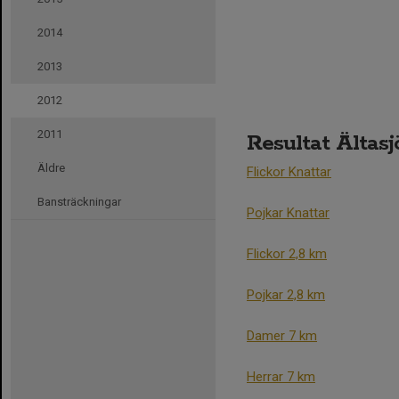
2014
2013
2012
2011
Resultat Ältas
Äldre
Flickor Knattar
Bansträckningar
Pojkar Knattar
Flickor 2,8 km
Pojkar 2,8 km
Damer 7 km
Herrar 7 km