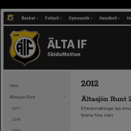
Basket
Fotboll
Gymnastik
Handboll
H
ÄLTA IF
SkidoMotion
2012
Hem
Ältasjön Runt
Ältasjön Runt 2
Efteranmälningar tas emot 
2017
timme före start.
2016
2015