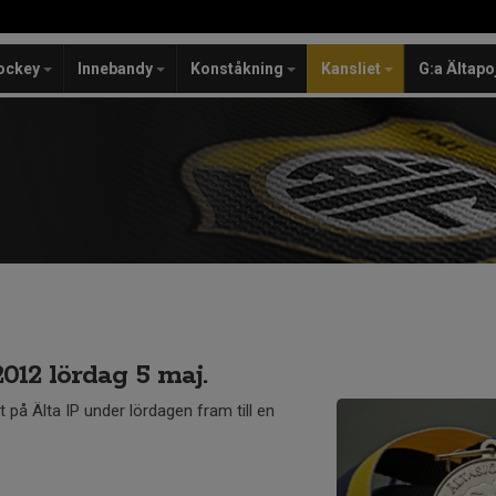
ockey
Innebandy
Konståkning
Kansliet
G:a Ältapo
012 lördag 5 maj.
på Älta IP under lördagen fram till en