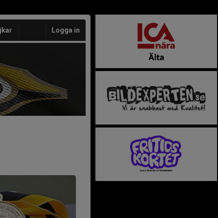
jkar
Logga in