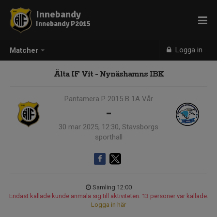
Innebandy
Innebandy P2015
Logga in
Matcher
Älta IF Vit - Nynäshamns IBK
Pantamera P 2015 B 1A Vår
-
30 mar 2025, 12:30, Stavsborgs
sporthall
Samling 12:00
Endast kallade kunde anmäla sig till aktiviteten. 13 personer var kallade.
Logga in här