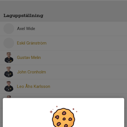
Laguppställning
Axel Wide
Eskil Gränström
Gustav Melin
John Cronholm
Leo Åhs Karlsson
Nils Blommé
Oliver Sadock