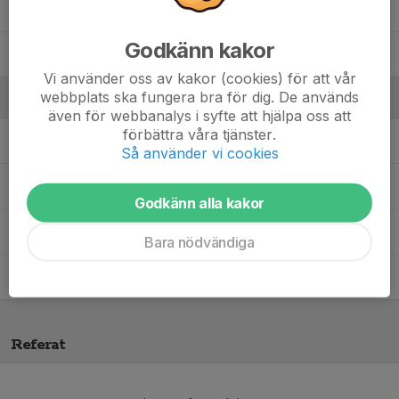
Sander Brannemark
Godkänn kakor
Wilfred Junhager
Vi använder oss av kakor (cookies) för att vår
webbplats ska fungera bra för dig. De används
Ledare
även för webbanalys i syfte att hjälpa oss att
förbättra våra tjänster.
Daniel Andersson
Tränare
Så använder vi cookies
David Johansson
Tränare
Godkänn alla kakor
Fredrik Röjme
Tränare
Bara nödvändiga
Miki Kähkönen
Tränare
Referat