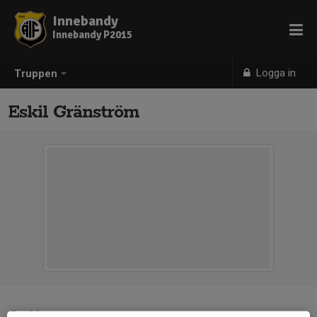
Innebandy
Innebandy P2015
Logga in
Truppen
Eskil Gränström
Position
-