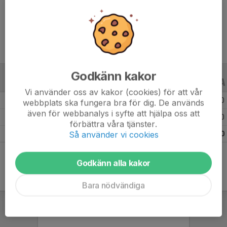
Ålder
10 år
Godkänn kakor
ALLA SERIER
ALLA ÅR
Vi använder oss av kakor (cookies) för att vår
Säsongen 25/26
1
0
0
webbplats ska fungera bra för dig. De används
även för webbanalys i syfte att hjälpa oss att
Säsongen 24/25
4
0
0
förbättra våra tjänster.
Så använder vi cookies
Totalt
5
0
0
Godkänn alla kakor
Bara nödvändiga